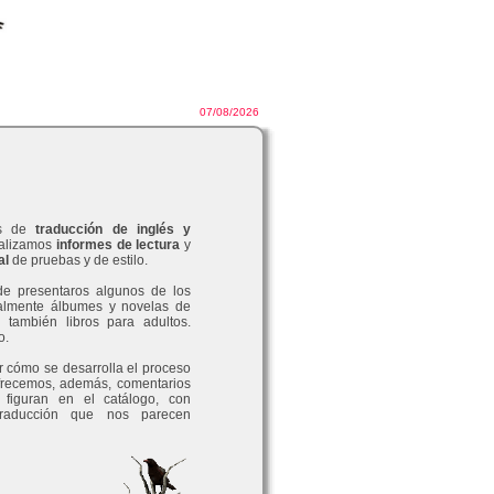
07/08/2026
os de
traducción de inglés y
ealizamos
informes de lectura
y
al
de pruebas y de estilo.
de presentaros algunos de los
ipalmente álbumes y novelas de
ro también libros para adultos.
o.
r cómo se desarrolla el proceso
frecemos, además, comentarios
 figuran en el catálogo, con
traducción que nos parecen