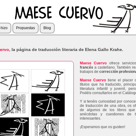
hizo
Propuestas
Blog
ervo
, la página de traducción literaria de
Elena Gallo Krahe
.
Maese Cuervo
ofrece servici
francés
a castellano. También r
trabajos de
corrección profesion
Maese Cuervo
tiene el placer 
títulos que ha traducido, princ
literatura infantil y juvenil, pe
Podéis consultarlos en el Catálog
Y si tenéis curiosidad por conoce
de traducción de una obra, os o
de algunos de los libros que
anécdotas y cuestiones de 
interesantes.
¡Esperamos que os gusten!